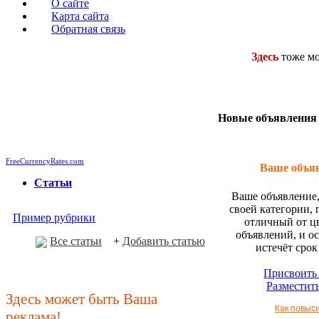
О сайте
Карта сайта
Обратная связь
Здесь
тоже м
Новые объявления
FreeCurrencyRates.com
Ваше объяв
Cтатьи
Ваше объявление,
своей категории, 
Пример рубрики
отличный от ц
объявлений, и ос
Все статьи
+
Добавить статью
истечёт срок
Присвоить 
Разместить
Здесь может быть Ваша
Как повыс
реклама!