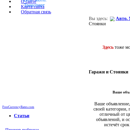
О сайте
Транспорт
Карта сайта
Обратная связь
Вы здесь:
Авто. 
Стоянки
Здесь
тоже м
Гаражи и Стоянки
Ваше объя
Ваше объявление,
FreeCurrencyRates.com
своей категории, 
отличный от ц
Cтатьи
объявлений, и ос
истечёт срок
Пример рубрики